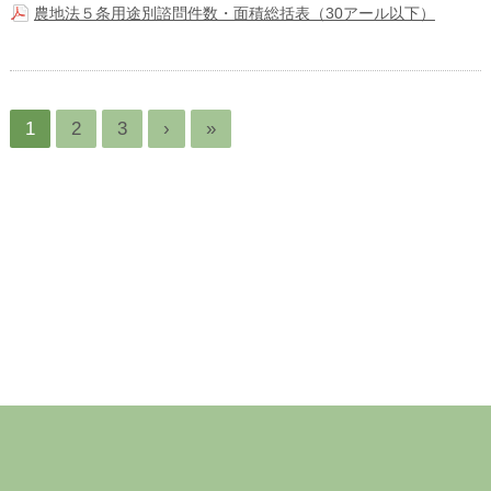
農地法５条用途別諮問件数・面積総括表（30アール以下）
1
2
3
›
»